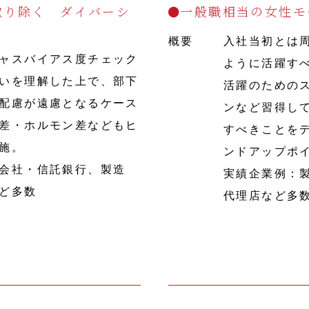
取り除く ダイバーシ
一般職相当の女性モ
概要
入社当初とは
ャスバイアス度チェック
ように活躍す
いを理解した上で、部下
活躍のための
配慮が遠慮となるケース
ンなど習得し
差・ホルモン差などもヒ
すべきことを
施。
ンドアップポ
会社・信託銀行、製造
実績企業例：
ど多数
代理店など多