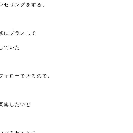
ンセリングをする、
修にプラスして
していた
フォローできるので、
、
実施したいと
ングをセットに